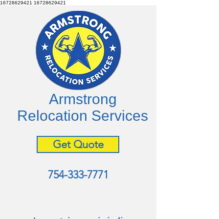
16728629421
16728629421
Armstrong
Relocation Services
Get Quote
754-333-7771