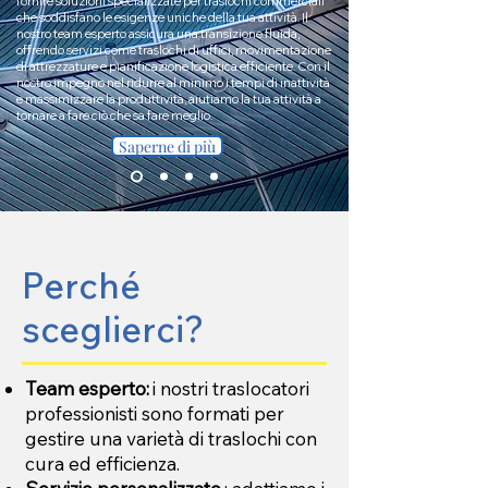
fornire soluzioni specializzate per traslochi commerciali
che soddisfano le esigenze uniche della tua attività. Il
nostro team esperto assicura una transizione fluida,
offrendo servizi come traslochi di uffici, movimentazione
di attrezzature e pianificazione logistica efficiente. Con il
nostro impegno nel ridurre al minimo i tempi di inattività
e massimizzare la produttività, aiutiamo la tua attività a
tornare a fare ciò che sa fare meglio.
Saperne di più
Perché
sceglierci?
Team esperto:
i nostri traslocatori
professionisti sono formati per
gestire una varietà di traslochi con
cura ed efficienza.