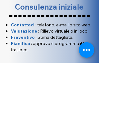
Consulenza iniziale
Contattaci
: telefono, e-mail o sito web.
Valutazione
: Rilievo virtuale o in loco.
Preventivo
: Stima dettagliata.
Pianifica
: approva e programma il tuo
trasloco.
Richiedi subito
un preventivo
gratuito!