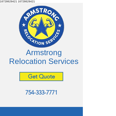
16728629421
16728629421
Armstrong
Relocation Services
Get Quote
754-333-7771