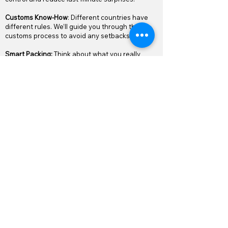
Customs Know-How
: Different countries have
different rules. We’ll guide you through the
customs process to avoid any setbacks.
Smart Packing:
Think about what you really
need. Shipping costs can add up quickly, so it’s a
good idea to pack only the essentials.
Stay Connected
: We keep you updated every
step of the way, so you’re always in the loop.
Domande
frequenti
Con quanto anticipo dovrei
iniziare a pianificare il mio
trasloco internazionale?
È meglio iniziare a pianificare il tuo trasloco
internazionale almeno 2-3 mesi prima della