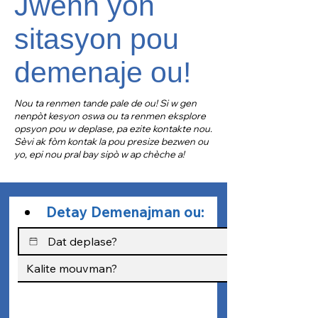
Jwenn yon
sitasyon pou
demenaje ou!
Nou ta renmen tande pale de ou! Si w gen
nenpòt kesyon oswa ou ta renmen eksplore
opsyon pou w deplase, pa ezite kontakte nou.
Sèvi ak fòm kontak la pou presize bezwen ou
yo, epi nou pral bay sipò w ap chèche a!
Detay Demenajman ou: