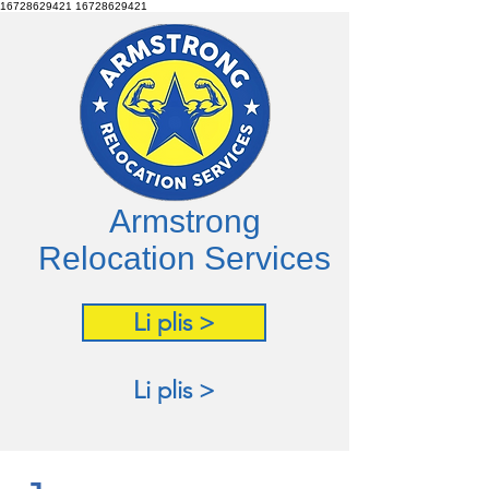
16728629421
16728629421
Armstrong
Relocation Services
Li plis >
Li plis >