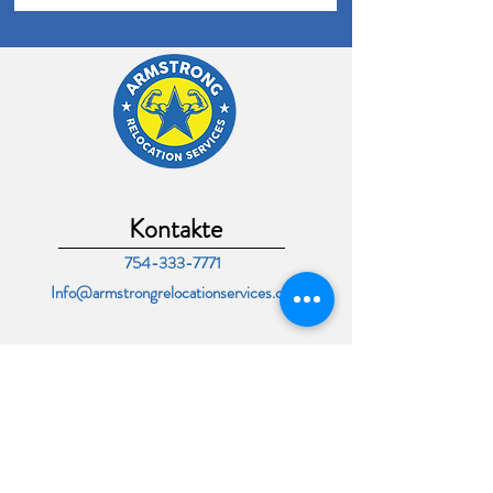
Kontakte
754-333-7771
Info@armstrongrelocationservices.com
Orè ouvèti
Lendi - Vendredi: 8am -
6pm
Samdi - Dimanch: 8am -
2pm