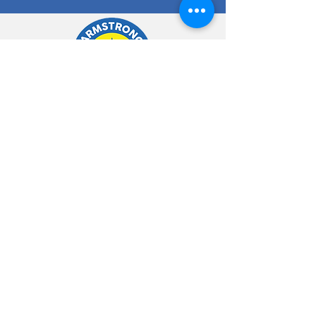
Contact
754-333-7771
Info@armstrongrelocationservices.com
Horaires
d'ouverture
Lun - Ven : 8h - 18h
Sam - Dim : 8h - 14h