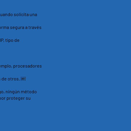
uando solicita una
forma segura a través
P, tipo de
jemplo, procesadores
s de otros. ￼
go, ningún método
por proteger su