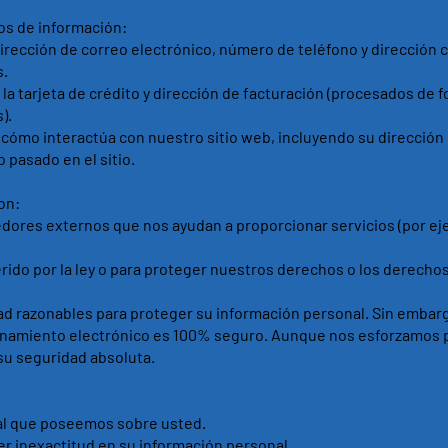
os de información:
ección de correo electrónico, número de teléfono y dirección c
s.
a tarjeta de crédito y dirección de facturación (procesados de 
).
mo interactúa con nuestro sitio web, incluyendo su dirección I
 pasado en el sitio.
on:
ores externos que nos ayudan a proporcionar servicios (por e
ido por la ley o para proteger nuestros derechos o los derecho
 razonables para proteger su información personal. Sin embar
enamiento electrónico es 100% seguro. Aunque nos esforzamos 
su seguridad absoluta.
al que poseemos sobre usted.
er inexactitud en su información personal.