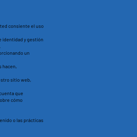
sted consiente el uso
 identidad y gestión
.
porcionando un
s hacen,
stro sitio web,
 cuenta que
 sobre cómo
nido o las prácticas