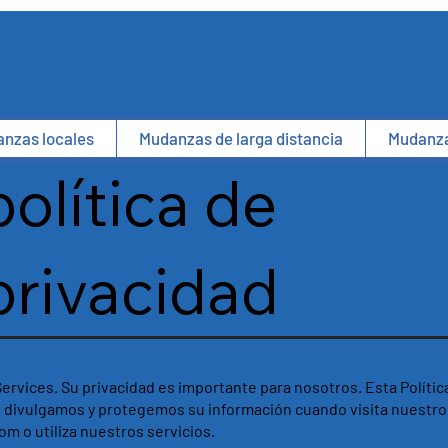
 Relocation Services
L
nzas locales
Mudanzas de larga distancia
Mudanza
política de
privacidad
rvices. Su privacidad es importante para nosotros. Esta Polític
divulgamos y protegemos su información cuando visita nuestro 
com
o utiliza nuestros servicios.