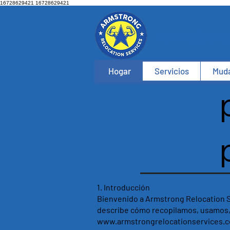
16728629421
16728629421
Armstrong
Hogar
Servicios
Muda
1.⁠ ⁠Introducción
Bienvenido a Armstrong Relocation Se
describe cómo recopilamos, usamos, 
www.armstrongrelocationservices.