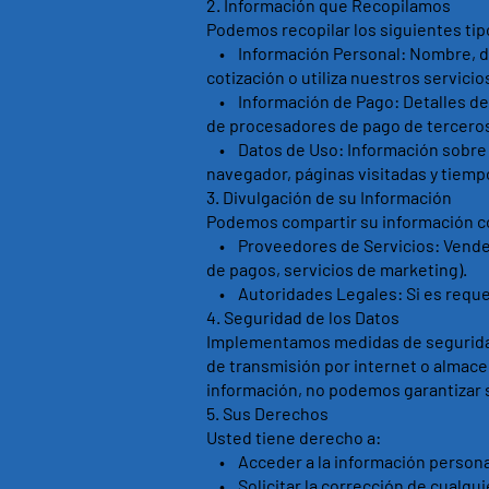
2.⁠ ⁠Información que Recopilamos
Podemos recopilar los siguientes tip
• Información Personal: Nombre, dir
cotización o utiliza nuestros servicio
• Información de Pago: Detalles de l
de procesadores de pago de terceros
• Datos de Uso: Información sobre có
navegador, páginas visitadas y tiempo
3.⁠ ⁠Divulgación de su Información
Podemos compartir su información c
• Proveedores de Servicios: Vended
de pagos, servicios de marketing).
• Autoridades Legales: Si es requer
4.⁠ ⁠Seguridad de los Datos
Implementamos medidas de seguridad
de transmisión por internet o almac
información, no podemos garantizar 
5.⁠ ⁠Sus Derechos
Usted tiene derecho a:
• Acceder a la información person
• Solicitar la corrección de cualqui